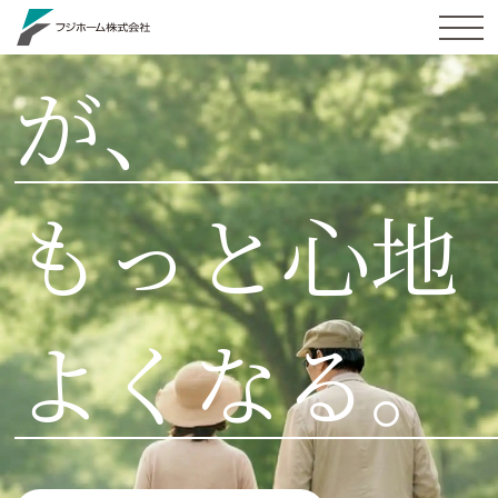
tog
nav
が、
もっと心地
よくなる。